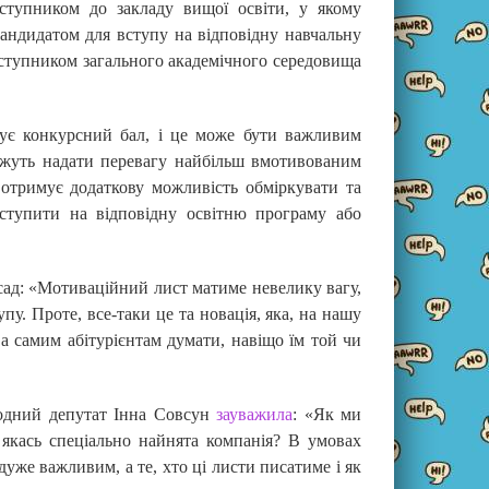
ступником до закладу вищої освіти, у якому
андидатом для вступу на відповідну навчальну
вступником загального академічного середовища
шує конкурсний бал, і це може бути важливим
ожуть надати перевагу найбільш вмотивованим
 отримує додаткову можливість обміркувати та
вступити на відповідну освітню програму або
сад: «Мотиваційний лист матиме невелику вагу,
пу. Проте, все-таки це та новація, яка, на нашу
а самим абітурієнтам думати, навіщо їм той чи
родний депутат Інна Совсун
зауважила
: «Як ми
 якась спеціально найнята компанія? В умовах
дуже важливим, а те, хто ці листи писатиме і як