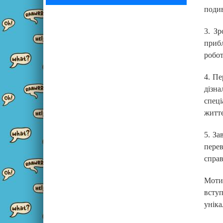
поди
3. З
прибл
робот
4. Пе
дізна
спеці
життє
5. За
пере
справ
Мотив
всту
уніка