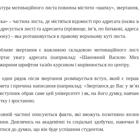
тура мотиваційного листа повинна містити «шапку», звертання, 
а» – частина листа, де містяться відомості про адресата (назва з
адресується лист) та адресанта (прізвище, ім’я, по батькові, адре
ону) – яка розташовується в правому верхньому куті листа.
бливе звертання є важливою складовою мотиваційного листа
ертає увагу адресата (наприклад: «Шановний Василю Михай
жирним шрифтом та/або курсивом і вирівнюється по центру.
 один рядок після звертання розміщується вступ, який є перш
мета і причина написання (наприклад: «Звертаюся до Вас у зв’яз
вступник обрав саме цей університет і як, на його думку, навча
тку і зростанню.
овній частині описуються факти, які зможуть позитивно впли
ння. Дивлячись на академічні та соціальні здобутки, навички й
тися до думки, що він буде успішним студентом.