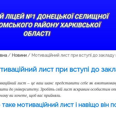
 ЛІЦЕЙ №1 ДОНЕЦЬКОЇ СЕЛИЩНОЇ
ЮМСЬКОГО РАЙОНУ ХАРКІВСЬКОЇ
ОБЛАСТІ
вна
/
Новини
/
Мотиваційний лист при вступі до закладу 
тиваційний лист при вступі до закл
аційний лист – це ваш шанс представити себе як вмотивовану
ити до університету. Зробіть свій лист яскравим особистим опи
і чому ви хочете, щоб вас прийняли.
таке мотиваційний лист і навіщо він п