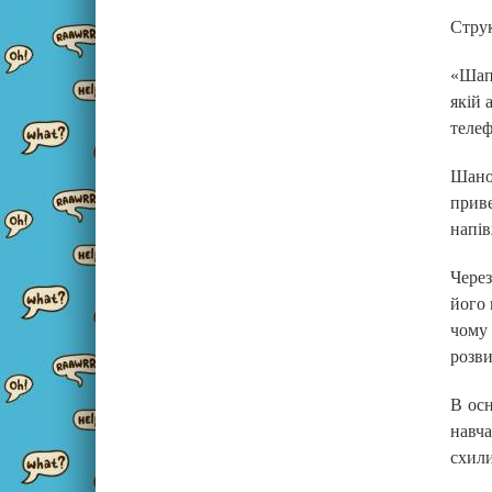
Струк
«Шапк
якій 
телеф
Шано
прив
напів
Через
його 
чому 
розви
В осн
навча
схили