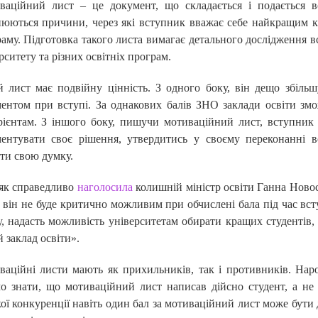
ваційний лист – це документ, що складається і подається в
юються причини, через які вступник вважає себе найкращим к
аму. Підготовка такого листа вимагає детального дослідження 
рситету та різних освітніх програм.
й лист має подвійну цінність. З одного боку, він дещо збіль
ментом при вступі. За однакових балів ЗНО заклади освіти зм
рієнтам. З іншого боку, пишучи мотиваційний лист, вступник
ментувати своє рішення, утвердитись у своєму переконанні 
ти свою думку.
 як справедливо
наголосила
колишній міністр освіти Ганна Ново
 він не буде критично можливим при обчислені бала під час всту
, надасть можливість університетам обирати кращих студентів, 
 заклад освіти».
ваційні листи мають як прихильників, так і противників. На
о знати, що мотиваційний лист написав дійсно студент, а не
ої конкуренції навіть один бал за мотиваційний лист може бути 