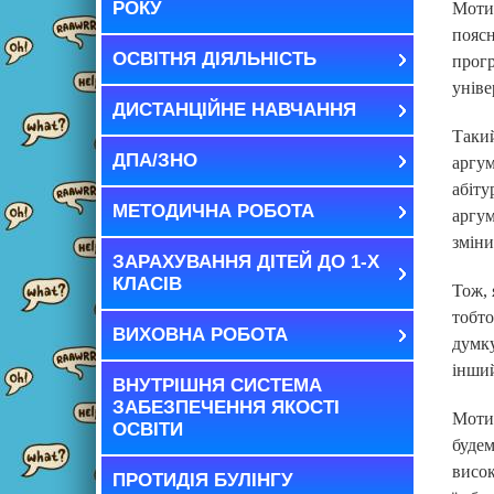
РОКУ
Моти
поясн
ОСВІТНЯ ДІЯЛЬНІСТЬ
прогр
уніве
ДИСТАНЦІЙНЕ НАВЧАННЯ
Таки
ДПА/ЗНО
аргу
абіту
МЕТОДИЧНА РОБОТА
аргу
зміни
ЗАРАХУВАННЯ ДІТЕЙ ДО 1-Х
КЛАСІВ
Тож,
тобто
ВИХОВНА РОБОТА
думку
інший
ВНУТРІШНЯ СИСТЕМА
ЗАБЕЗПЕЧЕННЯ ЯКОСТІ
Моти
ОСВІТИ
будем
висок
ПРОТИДІЯ БУЛІНГУ