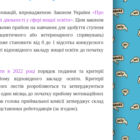
з новацій, впровадженою Законом України
«Про
 діяльності у сфері вищої освіти»
. Цим законом
 якими прийом на навчання для здобуття ступеня
ацевтичного або ветеринарного спрямувань)
оже становити від 0 до 1 відсотка конкурсного
і відповідного закладу вищої освіти до початку
ти в 2022 році
порядок подання та критерії
ому відповідного закладу освіти. Критерії
них листів розробляються та затверджуються
а один місяць до початку прийому мотиваційних
к голова приймальної комісії затверджує склад
дставники роботодавців (за згодою).