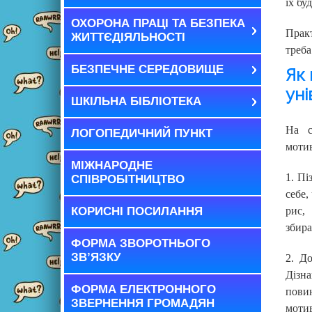
їх бу
ОХОРОНА ПРАЦІ ТА БЕЗПЕКА
Прак
ЖИТТЄДІЯЛЬНОСТІ
треба
БЕЗПЕЧНЕ СЕРЕДОВИЩЕ
Як 
уні
ШКІЛЬНА БІБЛІОТЕКА
На 
ЛОГОПЕДИЧНИЙ ПУНКТ
мотив
МІЖНАРОДНЕ
1. Пі
СПІВРОБІТНИЦТВО
себе,
КОРИСНІ ПОСИЛАННЯ
рис,
збира
ФОРМА ЗВОРОТНЬОГО
ЗВ’ЯЗКУ
2. До
Дізна
ФОРМА ЕЛЕКТРОННОГО
пови
ЗВЕРНЕННЯ ГРОМАДЯН
мотив