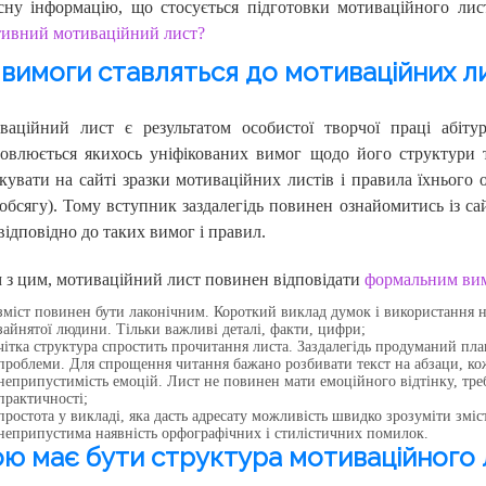
сну інформацію, що стосується підготовки мотиваційного лис
тивний мотиваційний лист?
 вимоги ставляться до мотиваційних л
ваційний лист є результатом особистої творчої праці абіту
новлюється якихось уніфікованих вимог щодо його структури т
кувати на сайті зразки мотиваційних листів і правила їхнього
обсягу). Тому вступник заздалегідь повинен ознайомитись із са
відповідно до таких вимог і правил.
 з цим, мотиваційний лист повинен відповідати
формальним ви
зміст повинен бути лаконічним. Короткий виклад думок і використання 
зайнятої людини. Тільки важливі деталі, факти, цифри;
чітка структура спростить прочитання листа. Заздалегідь продуманий пла
проблеми. Для спрощення читання бажано розбивати текст на абзаци, ко
неприпустимість емоцій. Лист не повинен мати емоційного відтінку, треб
практичності;
простота у викладі, яка дасть адресату можливість швидко зрозуміти зміс
неприпустима наявність орфографічних і стилістичних помилок.
ю має бути структура мотиваційного 