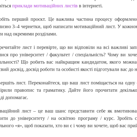
віться
приклади мотиваційних листів
в інтернеті.
робіть перший проєкт. Це важлива частина процесу оформлен
изно 3–4 чернетки, щоб написати мотиваційний лист. У кожному 
и над окремими розділами.
речитайте лист і перевірте, що ви відповіли на всі важливі за
лися про університет / факультет / спеціальність? Чому ви хоче
альності? Що робить вас найкращим кандидатом, якого можна 
вий досвід, досвід роботи та особисті якості підготували вас до н
вершіть лист. Переконайтеся, що ваш лист поміщається на одн
вірили правопис та граматику. Дайте його прочитати декіль
ді допомагає.
аційний лист – це ваш шанс представити себе як вмотивовану
пити до університету / на освітню програму / курс. Зробіть
льного «я», щоб показати, хто ви є і чому ви хочете, щоб вас при