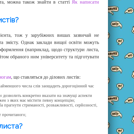
та, можна також знайти в статті
Як написати
истів?
рієнта, тож у зарубіжних вишах зазвичай не
а змісту. Однак заклади вищої освіти можуть
 оформлення (наприклад, щодо структури листа,
йтом обраного ним університету та підготувати
могам
, що ставляться до ділових листів:
найменшого числа слів заощадить дорогоцінний час
н дозволить конкретно вказати на значущі аспекти
жен з яких має містити певну концепцію;
а прагнути стриманості, розважливості, серйозності,
т прочитаного;
листа?