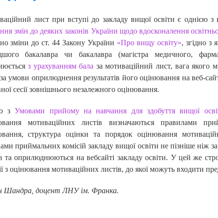
ваційний лист при вступі до закладу вищої освіти є однією 
ння змін до деяких законів України щодо вдосконалення освітньої
но зміни до ст. 44 Закону України
«Про вищу освіту»
, згідно з
дшого бакалавра чи бакалавра (магістра медичного, фарм
снюється
з урахуванням бала
за мотиваційний лист, вага якого м
 за умови оприлюднення результатів його оцінювання на веб-сайт
ної сесії зовнішнього незалежного оцінювання.
но з
Умовами прийому на навчання для здобуття вищої осві
ювання мотиваційних листів визначаються правилами прий
ювання, структура оцінки та порядок оцінювання мотивацій
ами приймальних комісій закладу вищої освіти не пізніше ніж з
в та оприлюднюються на вебсайті закладу освіти. У цей же стро
ії з оцінювання мотиваційних листів, до якої можуть входити пре
н Шандра, доцент ЛНУ ім. Франка.