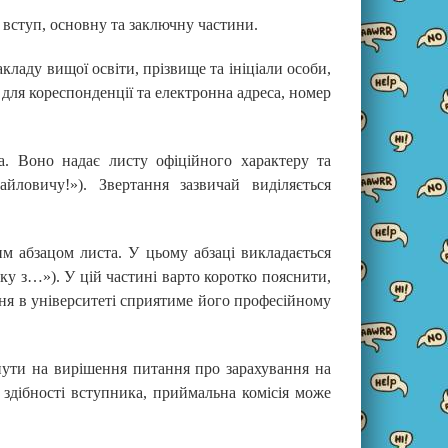
вступ, основну та заключну частини.
акладу вищої освіти, прізвище та ініціали особи,
са для кореспонденції та електронна адреса, номер
. Воно надає листу офіційного характеру та
ловичу!»). Звертання зазвичай виділяється
им абзацом листа. У цьому абзаці викладається
ку з…»). У цій частині варто коротко пояснити,
ння в університеті сприятиме його професійному
нути на вирішення питання про зарахування на
 здібності вступника, приймальна комісія може