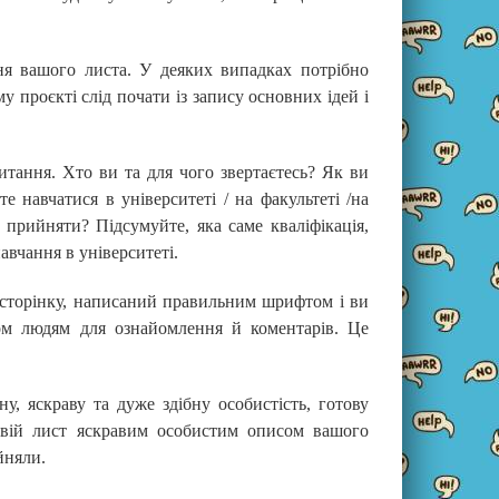
ня вашого листа. У деяких випадках потрібно
проєкті слід почати із запису основних ідей і
питання. Хто ви та для чого звертаєтесь? Як ви
те навчатися в університеті / на факультеті /на
прийняти? Підсумуйте, яка саме кваліфікація,
авчання в університеті.
у сторінку, написаний правильним шрифтом і ви
ком людям для ознайомлення й коментарів. Це
, яскраву та дуже здібну особистість, готову
 свій лист яскравим особистим описом вашого
йняли.