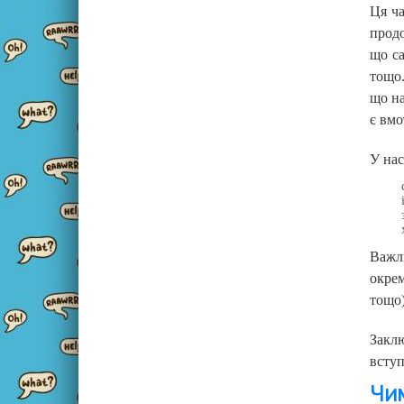
Ця ча
продо
що са
тощо.
що на
є вмо
У нас
Важл
окрем
тощо)
Заклю
вступ
Чим