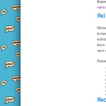
Кори
ефек
Які
Моти
вста
публі
його 
лист 
Разом
Яко