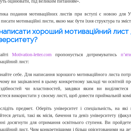
дуть оцінювати, під великим питанням».
тика подання мотиваційних листів при вступі є новою для У
 писати мотиваційні листи, якою має бути їхня структура та зміст
написати хороший мотиваційний лист 
верситету?
сайті
Motivation-letter.com
пропонується дотримуватись
п’ят
аційний лист:
знайте себе. Для написання хорошого мотиваційного листа потрі
 чому ви зацікавлені в цьому конкретному закладі чи освітній 
 здібностей чи властивостей, завдяки яким ви виділяєтеся
єтеся використати у своєму листі, щоб довести приймальній комі
слідіть предмет. Оберіть університет і спеціальність, на які
йтеся деталі, такі як місія, бачення та девіз університету (факу
нні досягнути для отримання освітнього ступеня. Ви пройдете
аційний лист. Чим конкретнішими і більш орієнтованими на дета