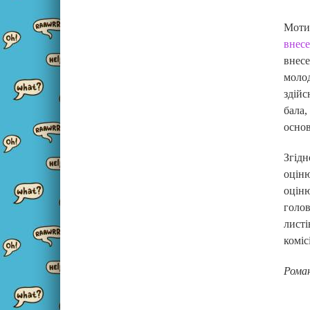
Моти
внесе
внесе
моло
здій
бала,
основ
Згід
оцін
оцін
голов
листі
коміс
Рома