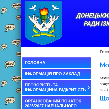
ДОНЕЦЬКИЙ
РАДИ ІЗ
Голо
ГОЛОВНА
Мо
ІНФОРМАЦІЯ ПРО ЗАКЛАД
Мотив
вступ
ПРОЗОРІСТЬ ТА
ІНФОРМАЦІЙНА ВІДКРИТІСТЬ
ви є 
Що 
ОРГАНІЗОВАНИЙ ПОЧАТОК
2026/2027 НАВЧАЛЬНОГО