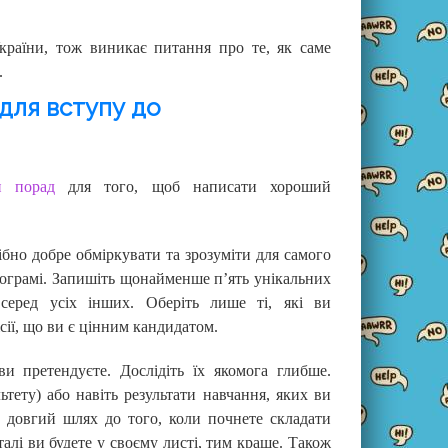
країни, тож виникає питання про те, як саме
.
для вступу до
и порад
для того, щоб написати хороший
бно добре обміркувати та зрозуміти для самого
програмі. Запишіть щонайменше п’ять унікальних
 серед усіх інших. Оберіть лише ті, які ви
сії, що ви є цінним кандидатом.
 ви претендуєте. Дослідіть їх якомога глибше.
льтету) або навіть результати навчання, яких ви
 довгий шлях до того, коли почнете складати
лі ви будете у своєму листі, тим краще. Також