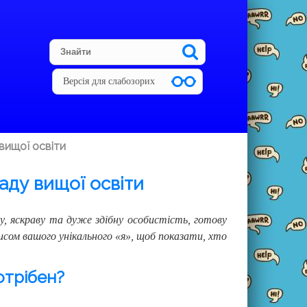
Версія для слабозорих
вищої освіти
аду вищої освіти
, яскраву та дуже здібну особистість, готову
сом вашого унікального «я», щоб показати, хто
отрібен?