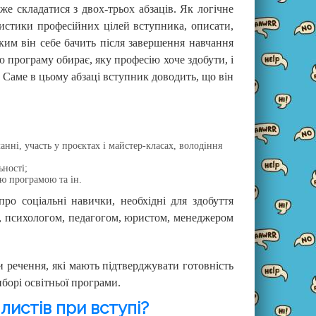
е складатися з двох-трьох абзаців. Як логічне
ристики професійних цілей вступника, описати,
 ким він себе бачить після завершення навчання
ю програму обирає, яку професію хоче здобути, і
Саме в цьому абзаці вступник доводить, що він
анні, участь у проєктах і майстер-класах, володіння
ьності;
ою програмою та ін.
о соціальні навички, необхідні для здобуття
д, психологом, педагогом, юристом, менеджером
 речення, які мають підтверджувати готовність
борі освітньої програми.
истів при вступі?