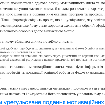
стина починається з другого абзацу мотиваційного листа та мож
вження вступної частини листа, її можна розпочати з характе
ме його цікавить в обраній ним освітній програмі та професії,
 Така інформація свідчить про те, що він усвідомлює, яку освітн
вчання допоможе йому стати хорошим фахівцем в обраній сфері. 
тивованою особою з добре визначеною метою.
тупному абзаці вступнику потрібно описати:
свої здобутки, що будуть корисними для навчання за фахом (успіхи в навч
іноземними мовами та інше);
здобуті знання та навички, які допоможуть у навчанні на обраній спеціал
хороші академічні результати з певних предметів, які пов’язані з освітнь
ивою складовою мотиваційного листа може бути інформація пр
их професій та подальшої успішної роботи за фахом (наприкла
.
чна частина має завершуватися маленьким підсумком на два-три
ника навчатися і вказують на його впевненість у правильному ви
 урегульоване подання мотиваційних л