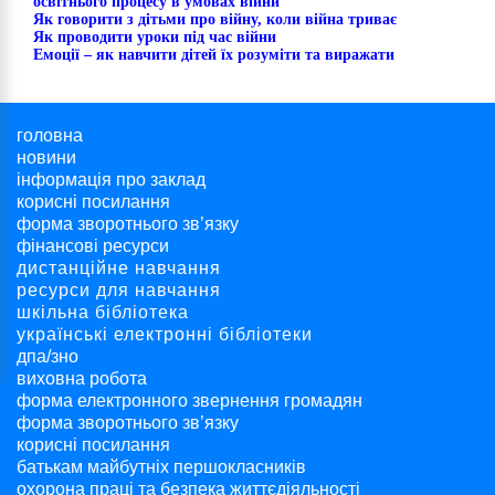
освітнього процесу в умовах війни
Як говорити з дітьми про війну, коли війна триває
Як проводити уроки під час війни
Емоції – як навчити дітей їх розуміти та виражати
головна
новини
інформація про заклад
корисні посилання
форма зворотнього зв’язку
фінансові ресурси
дистанційне навчання
ресурси для навчання
шкільна бібліотека
українські електронні бібліотеки
дпа/зно
виховна робота
форма електронного звернення громадян
форма зворотнього зв’язку
корисні посилання
батькам майбутніх першокласників
охорона праці та безпека життєдіяльності