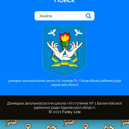
донецька загальноосвітня школа і-ііі ступенів № 1 балаклійської районної ради
харківської області
Донецька загальноосвітня школа І-ІІІ ступенів № 1 Балаклійської
районної ради Харківської області
© 2021
Funky Line