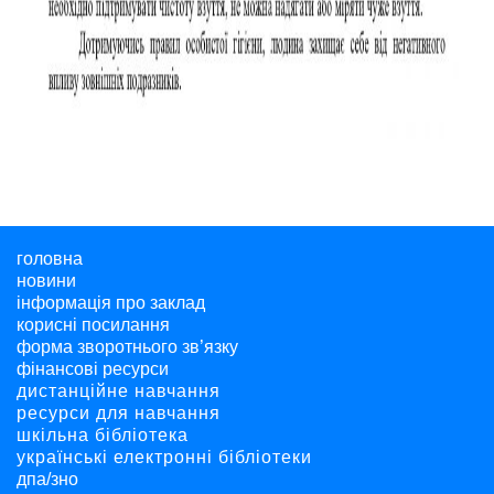
головна
новини
інформація про заклад
корисні посилання
форма зворотнього зв’язку
фінансові ресурси
дистанційне навчання
ресурси для навчання
шкільна бібліотека
українські електронні бібліотеки
дпа/зно