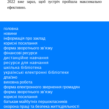
2022 вже зараз, щоб зустріч пройшла максимально
ефективно.
головна
новини
інформація про заклад
корисні посилання
форма зворотнього зв’язку
фінансові ресурси
дистанційне навчання
ресурси для навчання
шкільна бібліотека
українські електронні бібліотеки
дпа/зно
виховна робота
форма електронного звернення громадян
форма зворотнього зв’язку
корисні посилання
батькам майбутніх першокласників
охорона праці та безпека життєдіяльності