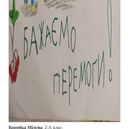
Коробка Мілєна
, 2-А клас;